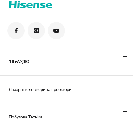
TB+AУДІО
Телевізори
Саундбари
Лазерні телевізори та проектори
Побутова Техніка