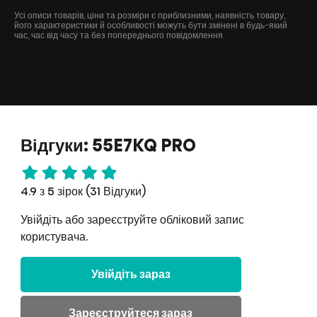
Усі описи товарів, ціни та розміри є приблизними, наявність товару,
його характеристики й особливості можуть бути змінені в будь-який
час, час від часу та без попереднього повідомлення.
Відгуки: 55E7KQ PRO
4.9 з 5 зірок (31 Відгуки)
Увійдіть або зареєструйте обліковий запис
користувача.
Увійдіть зараз
Зареєструйтеся зараз