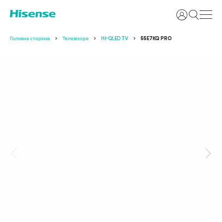
Увійти
Головна сторінка
Телевізори
Hi-QLED TV
55E7KQ PRO