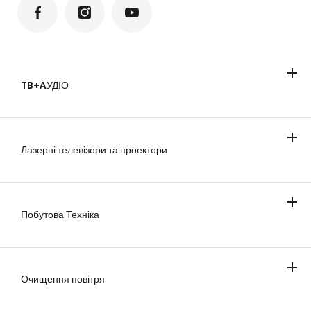
TB+AУДІО
Телевізори
Саундбари
Лазерні телевізори та проектори
Побутова Техніка
Охолодження
Прання та сушіння
Приготування та випікання
Посудомийні машини
Бездротові пилососи
Очищення повітря