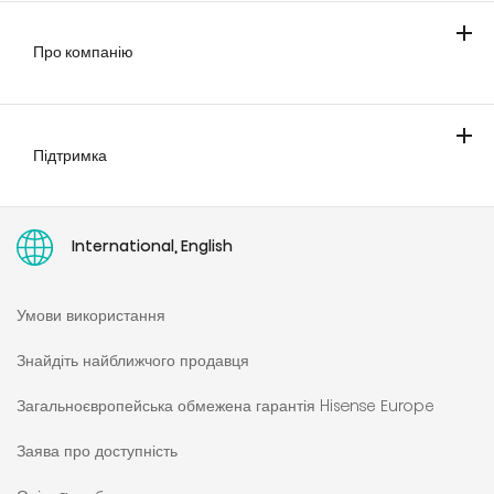
Кондиціонування повітря
Очищувач повітря
Про компанію
Компанія
Світ Hisense
Каталоги
Підтримка
Контакти
Розширена гарантія
Замовлення сервісного обслуговування
Загальноєвропейська обмежена гарантія Hisense Europe
Pеєстрація
Інструкції користувача
International, English
Умови використання
Знайдіть найближчого продавця
Загальноєвропейська обмежена гарантія Hisense Europe
Заява про доступність