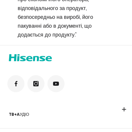
відповідального за продукт,
безпосередньо на виробі, його
пакуванні або в документі, що
додається до продукту."
TB+AУДІО
Телевізори
Саундбари