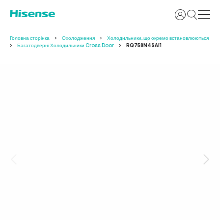
Увійти
Головна сторінка
Охолодження
Холодильники, що окремо встановлюються
Багатодверні Холодильники Cross Door
RQ758N4SAI1