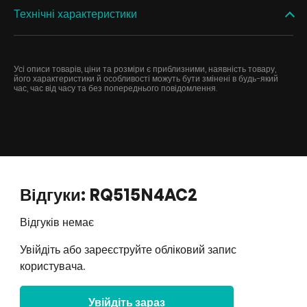
Технічні характеристики
Усі описи товарів, ціни та розміри є приблизними, наявність товару,
його характеристики й особливості можуть бути змінені в будь-який
час, час від часу та без попереднього повідомлення.
Відгуки: RQ515N4AC2
Відгуків немає
Увійдіть або зареєструйте обліковий запис
користувача.
Увійдіть зараз