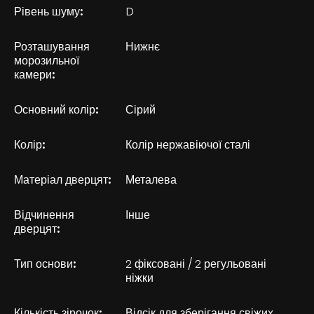
Рівень шуму:
D
Розташування
Нижнє
морозильної
камери:
Основний колір:
Сірий
Колір:
Колір нержавіючої сталі
Матеріал дверцят:
Металева
Відчинення
Інше
дверцят:
Тип основи:
2 фіксовані / 2 регульовані
ніжки
Кількість зірочок:
Відсік для зберігання свіжих