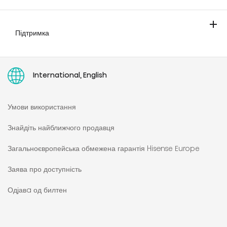
Компанія
Світ Hisense
Каталоги
Підтримка
Контакти
Розширена гарантія
Замовлення сервісного обслуговування
Загальноєвропейська обмежена гарантія Hisense Europe
Pеєстрація
Інструкції користувача
International, English
Умови використання
Знайдіть найближчого продавця
Загальноєвропейська обмежена гарантія Hisense Europe
Заява про доступність
Одјавa од билтен