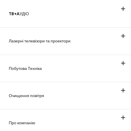
TB+AУДІО
Телевізори
Саундбари
Лазерні телевізори та проектори
Побутова Техніка
Охолодження
Прання та сушіння
Приготування та випікання
Посудомийні машини
Бездротові пилососи
Очищення повітря
Кондиціонування повітря
Очищувач повітря
Про компанію