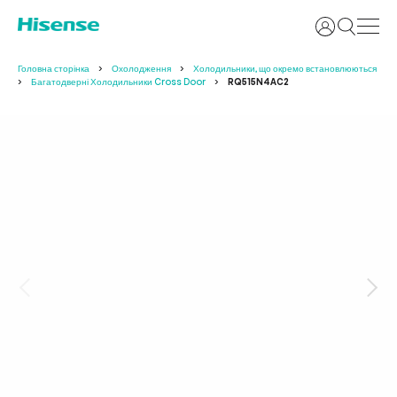
Увійти
Головна сторінка
Охолодження
Холодильники, що окремо встановлюються
Багатодверні Холодильники Cross Door
RQ515N4AC2