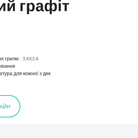
ий графіт
ня грилю
: 34X24
тування
тура для кожної з дек
ЛАЙН