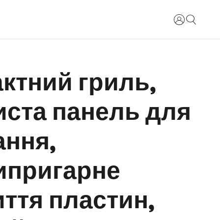
Увійти
ктний гриль,
иста панель для
ання,
ипригарне
ття пластин,