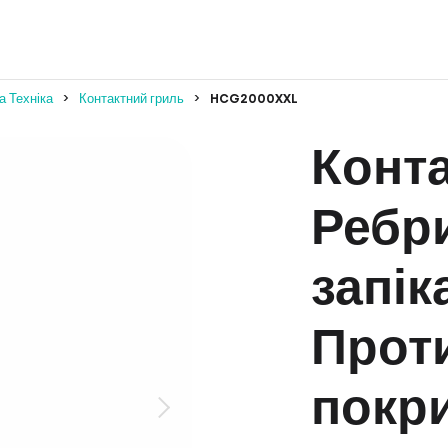
а Техніка
Контактний гриль
HCG2000XXL
Конта
Ребр
запік
Прот
покри