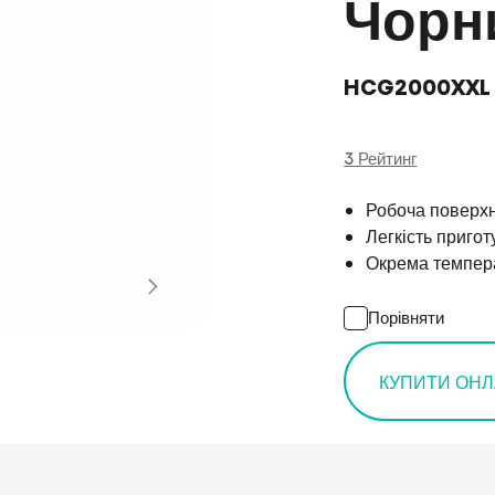
Чорн
HCG2000XXL
3 Рейтинг
Робоча поверх
Легкість приго
Окрема темпера
Порівняти
КУПИТИ ОН